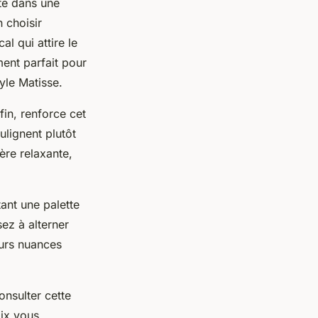
te dans une
 choisir
l qui attire le
ent parfait pour
yle Matisse.
fin, renforce cet
ulignent plutôt
ère relaxante,
tant une palette
ez à alterner
eurs nuances
onsulter cette
ix vous