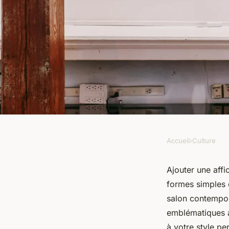
Accueil
›
Culture
CULTURE
10 façons d'intégrer 
Ajouter une affi
formes simples e
matisse dans votre 
salon contempor
emblématiques a
à votre style pe