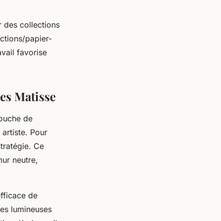
r des collections
ctions/papier-
vail favorise
hes Matisse
touche de
artiste. Pour
stratégie. Ce
mur neutre,
fficace de
tes lumineuses