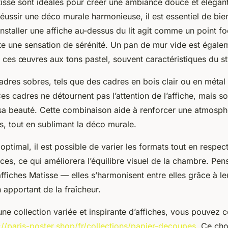
tisse sont idéales pour créer une ambiance douce et élégan
ussir une déco murale harmonieuse, il est essentiel de bien
nstaller une affiche au-dessus du lit agit comme un point foca
te une sensation de sérénité. Un pan de mur vide est égalem
 ces œuvres aux tons pastel, souvent caractéristiques du st
 cadres sobres, tels que des cadres en bois clair ou en métal 
Ces cadres ne détournent pas l’attention de l’affiche, mais so
t sa beauté. Cette combinaison aide à renforcer une atmosph
s, tout en sublimant la déco murale.
 optimal, il est possible de varier les formats tout en respec
es, ce qui améliorera l’équilibre visuel de la chambre. Pens
affiches Matisse — elles s’harmonisent entre elles grâce à l
n apportant de la fraîcheur.
ne collection variée et inspirante d’affiches, vous pouvez c
://paris-poster.shop/fr/collections/papier-decoupes
. Ce cho