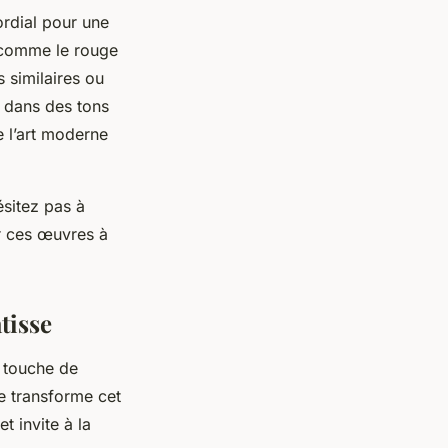
ordial pour une
s comme le rouge
 similaires ou
 dans des tons
e l’art moderne
ésitez pas à
r ces œuvres à
tisse
e touche de
le transforme cet
t invite à la