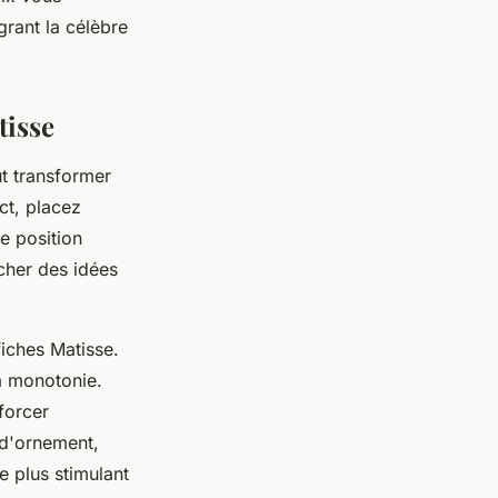
grant la célèbre
tisse
t transformer
act, placez
te position
cher des idées
fiches Matisse.
la monotonie.
forcer
 d'ornement,
le plus stimulant