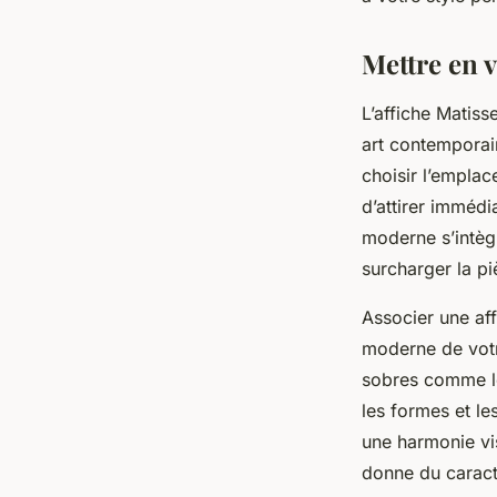
Lola
•
29 septembre 2025
•
10 min de lecture
Mettre en 
L’affiche Matiss
art contemporain
choisir l’emplac
d’attirer immédi
moderne s’intègr
surcharger la pi
Associer une af
moderne de votr
sobres comme le 
les formes et le
une harmonie vis
donne du caract