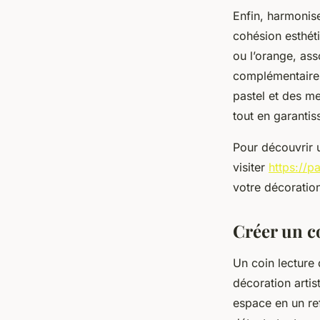
Enfin, harmonise
cohésion esthét
ou l’orange, ass
complémentaires
pastel et des me
tout en garantis
Pour découvrir u
visiter
https://p
votre décoration
Créer un co
Un coin lecture 
décoration artis
espace en un ref