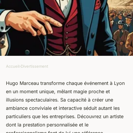
Accueil
›
Divertissement
DIVERTISSEMENT
Découvrez hugo marceau, le
Hugo Marceau transforme chaque événement à Lyon
en un moment unique, mêlant magie proche et
magicien incontournable de
illusions spectaculaires. Sa capacité à créer une
lyon
ambiance conviviale et interactive séduit autant les
particuliers que les entreprises. Découvrez un artiste
Lola
•
19 août 2025
•
5 min de lecture
dont la prestation personnalisée et le