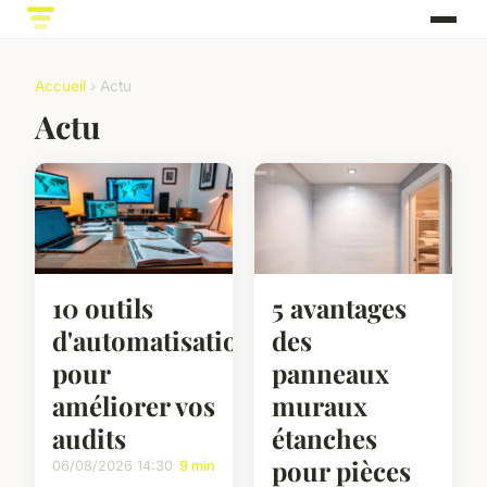
Accueil
› Actu
Actu
10 outils
5 avantages
d'automatisation
des
pour
panneaux
améliorer vos
muraux
audits
étanches
pour pièces
06/08/2026 14:30
9 min