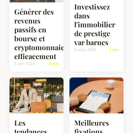
Investissez
Générer des
dans
revenus
l'immobilier
passifs en
de prestige
bourse et
var barnes
cryptomonnaies
9 août 2025
3 min
efficacement
5 juin 2025
4 min
Les
Meilleures
tendances
fixations