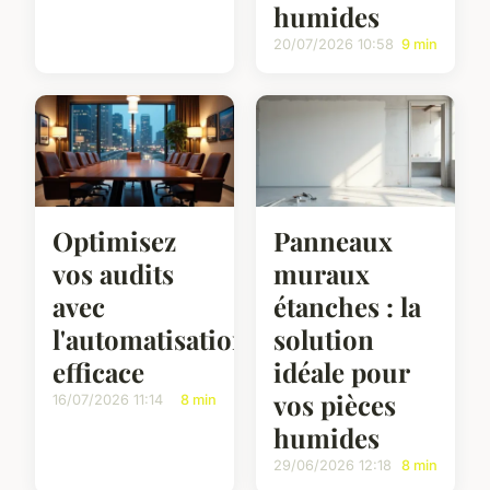
humides
20/07/2026 10:58
9 min
Optimisez
Panneaux
vos audits
muraux
avec
étanches : la
l'automatisation
solution
efficace
idéale pour
vos pièces
16/07/2026 11:14
8 min
humides
29/06/2026 12:18
8 min