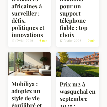
africaines à
pour un
surveiller :
support
défis,
téléphone
politiques et
fiable : top
innovations
choix
17 février 2026
6 min
17 février 2026
9 min
Mobiliya :
Prix m2 à
adoptez un
wasquehal en
style de vie
septembre
équilibré et
2025 :