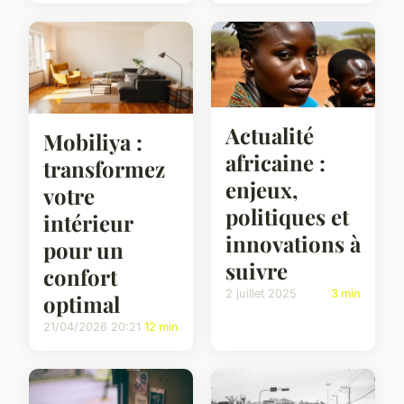
Actualité
Mobiliya :
africaine :
transformez
enjeux,
votre
politiques et
intérieur
innovations à
pour un
suivre
confort
2 juillet 2025
3 min
optimal
21/04/2026 20:21
12 min