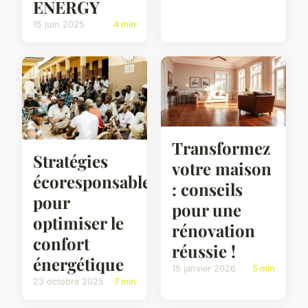
ENERGY
15 juin 2025
4 min
Transformez
Stratégies
votre maison
écoresponsables
: conseils
pour
pour une
optimiser le
rénovation
confort
réussie !
énergétique
15 janvier 2026
5 min
23 octobre 2025
7 min