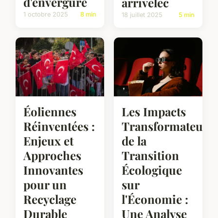
d'envergure
arrivelec
1 octobre 2025
8 min
18 juillet 2025
5 min
Éoliennes
Les Impacts
Réinventées :
Transformateurs
Enjeux et
de la
Approches
Transition
Innovantes
Écologique
pour un
sur
Recyclage
l'Économie :
Durable
Une Analyse